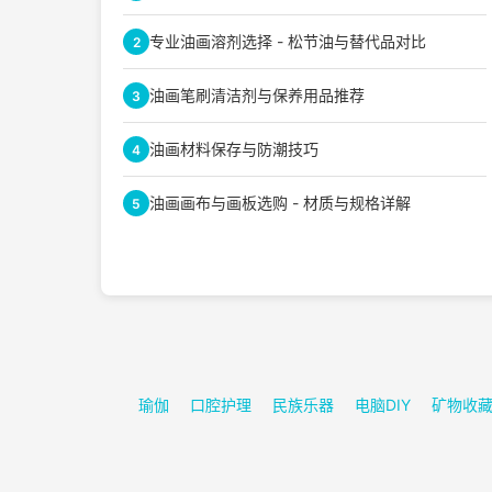
专业油画溶剂选择 - 松节油与替代品对比
2
油画笔刷清洁剂与保养用品推荐
3
油画材料保存与防潮技巧
4
油画画布与画板选购 - 材质与规格详解
5
瑜伽
口腔护理
民族乐器
电脑DIY
矿物收