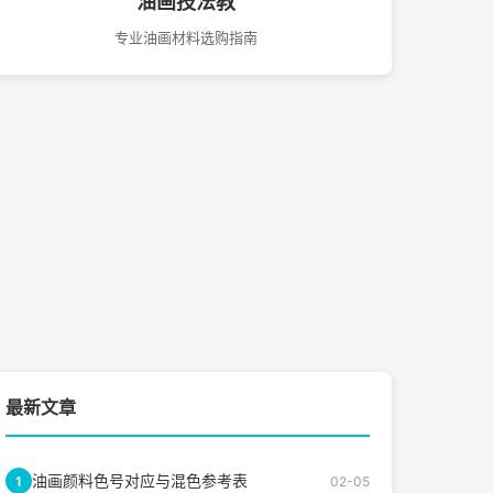
油画技法教
专业油画材料选购指南
最新文章
油画颜料色号对应与混色参考表
1
02-05